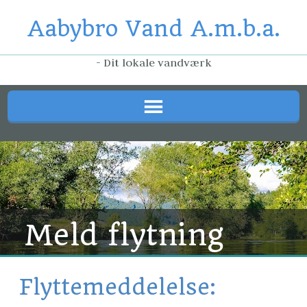
Aabybro Vand A.m.b.a.
- Dit lokale vandværk
Meld flytning
Flyttemeddelelse: