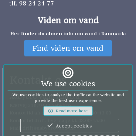
tlf. 98 24 24 77 
Viden om vand
Her finder du almen info om vand i Danmark:
Find viden om vand
Kontakt os
We use cookies
Aabybro Vand A.m.b.a.
We use cookies to analyze the traffic on the website and
provide the best user experience.
Kærvej 31B, 9440 Aabybro
Read more here
Kontortid afregning: mandag kl. 8.30-13.00
Kontortid drift: hverdage kl. 08.00-15.00
Accept cookies
Mail: drift@aabybrovand.dk