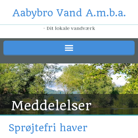
Aabybro Vand A.m.b.a.
- Dit lokale vandværk
Meddelelser
Sprøjtefri haver