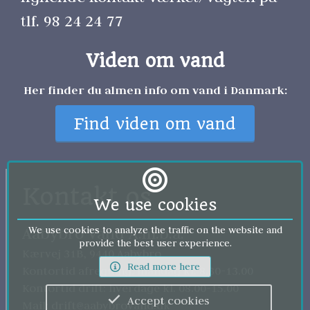
tlf. 98 24 24 77 
Viden om vand
Her finder du almen info om vand i Danmark:
Find viden om vand
Kontakt os
We use cookies
Aabybro Vand A.m.b.a.
We use cookies to analyze the traffic on the website and
provide the best user experience.
Kærvej 31B, 9440 Aabybro
Read more here
Kontortid afregning: mandag kl. 8.30-13.00
Kontortid drift: hverdage kl. 08.00-15.00
Accept cookies
Mail: drift@aabybrovand.dk