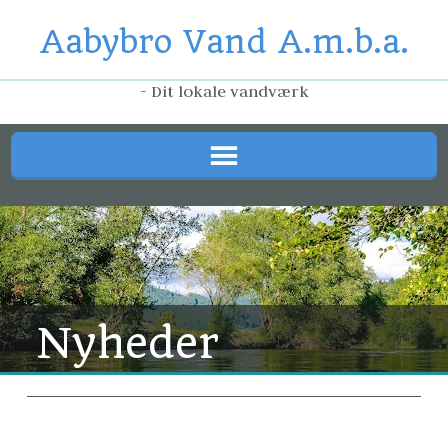
Aabybro Vand A.m.b.a.
- Dit lokale vandværk
Nyheder